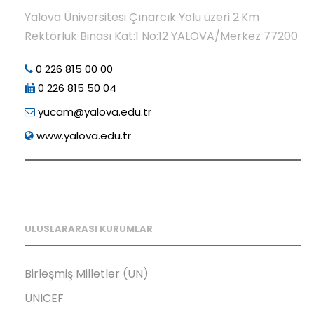
Yalova Üniversitesi Çınarcık Yolu üzeri 2.Km
Rektörlük Binası Kat:1 No:12 YALOVA/Merkez 77200
0 226 815 00 00
0 226 815 50 04
yucam@yalova.edu.tr
www.yalova.edu.tr
ULUSLARARASI KURUMLAR
Birleşmiş Milletler (UN)
UNICEF