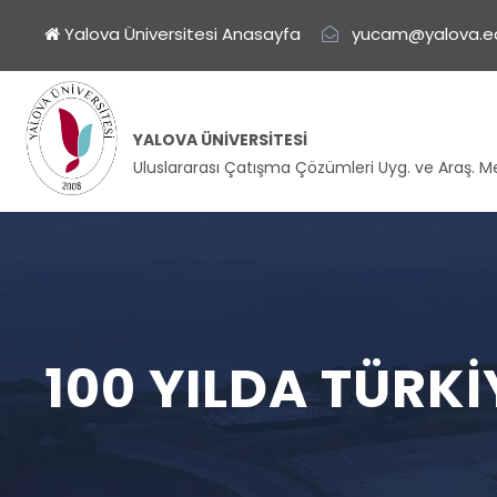
Yalova Üniversitesi Anasayfa
yucam@yalova.ed
YALOVA ÜNIVERSITESI
Uluslararası Çatışma Çözümleri Uyg. ve Araş. M
100 YILDA TÜRK