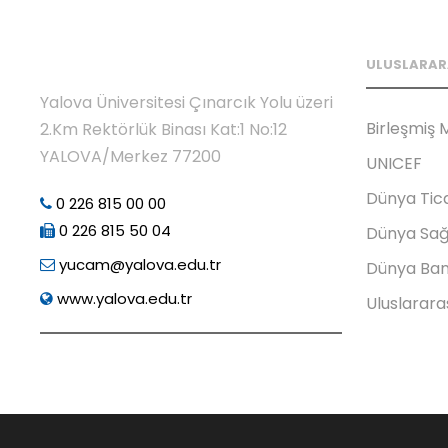
ULUSLARAR
Yalova Üniversitesi Çınarcık Yolu üzeri
Birleşmiş M
2.Km Rektörlük Binası Kat:1 No:12
YALOVA/Merkez 77200
UNICEF
Dünya Tic
0 226 815 00 00
0 226 815 50 04
Dünya Sağ
yucam@yalova.edu.tr
Dünya Ban
www.yalova.edu.tr
Uluslarara