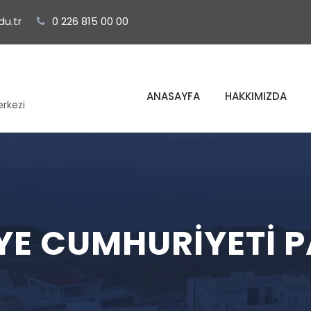
u.tr
0 226 815 00 00
ANASAYFA
HAKKIMIZDA
erkezi
IYE CUMHURIYETI P