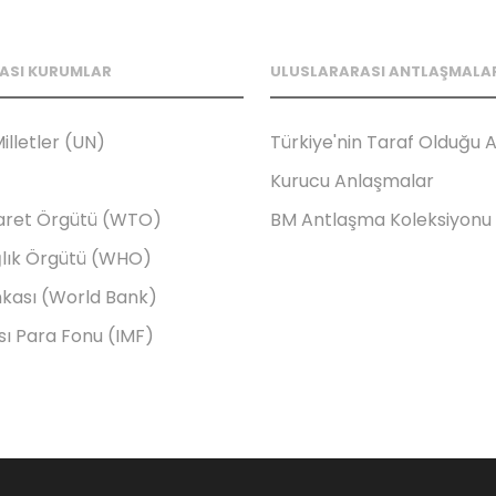
ASI KURUMLAR
ULUSLARARASI ANTLAŞMALA
illetler (UN)
Türkiye'nin Taraf Olduğu 
Kurucu Anlaşmalar
aret Örgütü (WTO)
BM Antlaşma Koleksiyonu
lık Örgütü (WHO)
kası (World Bank)
sı Para Fonu (IMF)