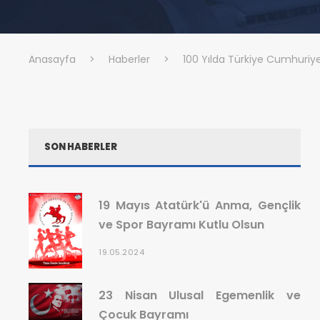
Anasayfa
>
Haberler
>
100 Yılda Türkiye Cumhuriye
SON HABERLER
19 Mayıs Atatürk'ü Anma, Gençlik
ve Spor Bayramı Kutlu Olsun
19.05.2024
23 Nisan Ulusal Egemenlik ve
Çocuk Bayramı