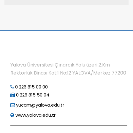
Yalova Üniversitesi Çınarcık Yolu üzeri 2.Km
Rektörlük Binası Kat:1 No:12 YALOVA/Merkez 77200
0 226 815 00 00
0 226 815 50 04
yucam@yalova.edu.tr
www.yalova.edu.tr