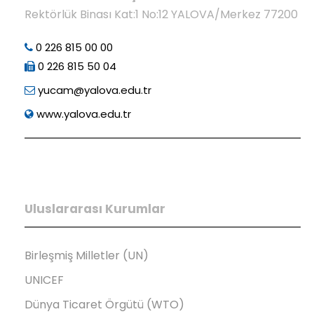
Rektörlük Binası Kat:1 No:12 YALOVA/Merkez 77200
0 226 815 00 00
0 226 815 50 04
yucam@yalova.edu.tr
www.yalova.edu.tr
Uluslararası Kurumlar
Birleşmiş Milletler (UN)
UNICEF
Dünya Ticaret Örgütü (WTO)