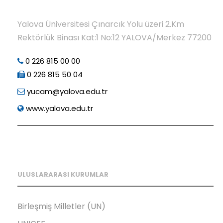
Yalova Üniversitesi Çınarcık Yolu üzeri 2.Km
Rektörlük Binası Kat:1 No:12 YALOVA/Merkez 77200
0 226 815 00 00
0 226 815 50 04
yucam@yalova.edu.tr
www.yalova.edu.tr
ULUSLARARASI KURUMLAR
Birleşmiş Milletler (UN)