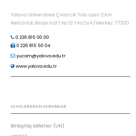
Yalova Üniversitesi Çınarcık Yolu üzeri 2.Km
Rektörlük Binası Kat:1 No:12 YALOVA/Merkez 77200
0 226 815 00 00
0 226 815 50 04
yucam@yalova.edu.tr
www.yalova.edu.tr
ULUSLARARASI KURUMLAR
Birleşmiş Milletler (UN)