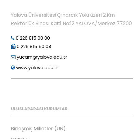
Yalova Üniversitesi Çınarcık Yolu üzeri 2.Km
Rektörlük Binası Kat:1 No:12 YALOVA/Merkez 77200
0 226 815 00 00
0 226 815 50 04
yucam@yalova.edu.tr
www.yalova.edu.tr
ULUSLARARASI KURUMLAR
Birleşmiş Milletler (UN)