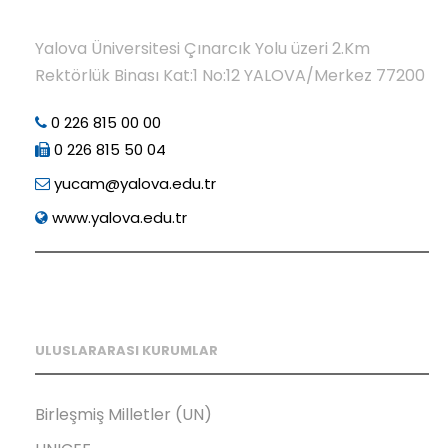
Yalova Üniversitesi Çınarcık Yolu üzeri 2.Km
Rektörlük Binası Kat:1 No:12 YALOVA/Merkez 77200
0 226 815 00 00
0 226 815 50 04
yucam@yalova.edu.tr
www.yalova.edu.tr
ULUSLARARASI KURUMLAR
Birleşmiş Milletler (UN)