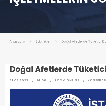
Anasayfa
>
Etkinlikler
>
Doğal Afetlerde Tüketici Da
Doğal Afetlerde Tüketic
21.03.2023
14:00
ZOOM ONLINE
KONFERA