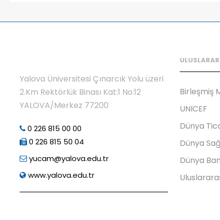
ULUSLARAR
Yalova Üniversitesi Çınarcık Yolu üzeri
Birleşmiş M
2.Km Rektörlük Binası Kat:1 No:12
YALOVA/Merkez 77200
UNICEF
Dünya Tic
0 226 815 00 00
0 226 815 50 04
Dünya Sağ
yucam@yalova.edu.tr
Dünya Ban
www.yalova.edu.tr
Uluslarara