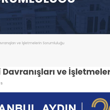
vranışları ve İşletmelerin Sorumluluğu
i Davranışları ve İşletmel
NS