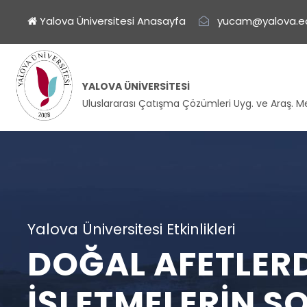
Yalova Üniversitesi Anasayfa
yucam@yalova.ed
YALOVA ÜNIVERSITESI
Uluslararası Çatışma Çözümleri Uyg. ve Araş. M
Yalova Üniversitesi Etkinlikleri
DOĞAL AFETLERD
İŞLETMELERIN 