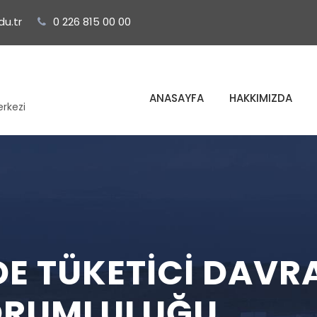
u.tr
0 226 815 00 00
ANASAYFA
HAKKIMIZDA
erkezi
E TÜKETICI DAVRA
SORUMLULUĞU