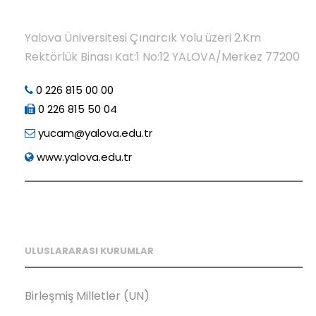
Yalova Üniversitesi Çınarcık Yolu üzeri 2.Km
Rektörlük Binası Kat:1 No:12 YALOVA/Merkez 77200
0 226 815 00 00
0 226 815 50 04
yucam@yalova.edu.tr
www.yalova.edu.tr
ULUSLARARASI KURUMLAR
Birleşmiş Milletler (UN)